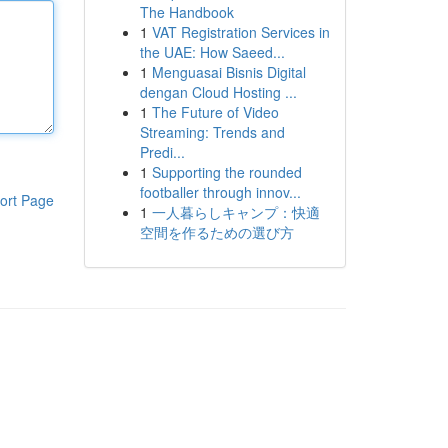
The Handbook
1
VAT Registration Services in
the UAE: How Saeed...
1
Menguasai Bisnis Digital
dengan Cloud Hosting ...
1
The Future of Video
Streaming: Trends and
Predi...
1
Supporting the rounded
footballer through innov...
ort Page
1
一人暮らしキャンプ：快適
空間を作るための選び方