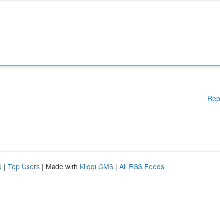
Rep
d
|
Top Users
| Made with
Kliqqi CMS
|
All RSS Feeds