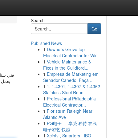
Search
Go
Published News
1
Downers Grove top
Electrical Contractor for Wir...
1
Vehicle Maintenance &
Fixes in the Guildford...
1
Empresa de Marketing em
فني ستلا
Senador Canedo: Faça ...
يعمل أ
1
1. 1.4301, 1.4307 & 1.4362
Stainless Steel Roun...
1
Professional Philadelphia
Electrical Contractor...
1
Florists in Raleigh Near
Atlantic Ave
1
PG电子 ： 享受 独特 在线
电子游艺 快感
1
Xciptv , Smarters , IBO :