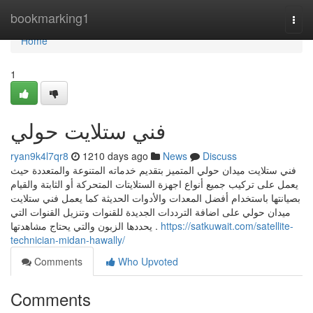
Home
bookmarking1
Togg
navi
Home
1
فني ستلايت حولي
ryan9k4l7qr8
1210 days ago
News
Discuss
فني ستلايت ميدان حولي المتميز بتقديم خدماته المتنوعة والمتعددة حيث
يعمل على تركيب جميع أنواع اجهزة الستلايتات المتحركة أو الثابتة والقيام
بصيانتها باستخدام أفضل المعدات والأدوات الحديثة كما يعمل فني ستلايت
ميدان حولي على اضافة الترددات الجديدة للقنوات وتنزيل القنوات التي
يحددها الزبون والتي يحتاج مشاهدتها .
https://satkuwait.com/satellite-
technician-midan-hawally/
Comments
Who Upvoted
Comments