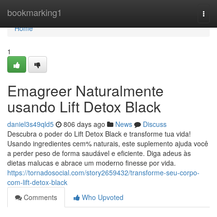
Home
bookmarking1
Togg
navi
Home
1
Emagreer Naturalmente
usando Lift Detox Black
daniel3s49qld5
806 days ago
News
Discuss
Descubra o poder do Lift Detox Black e transforme tua vida!
Usando ingredientes cem% naturais, este suplemento ajuda você
a perder peso de forma saudável e eficiente. Diga adeus às
dietas malucas e abrace um moderno finesse por vida.
https://tornadosocial.com/story2659432/transforme-seu-corpo-
com-lift-detox-black
Comments
Who Upvoted