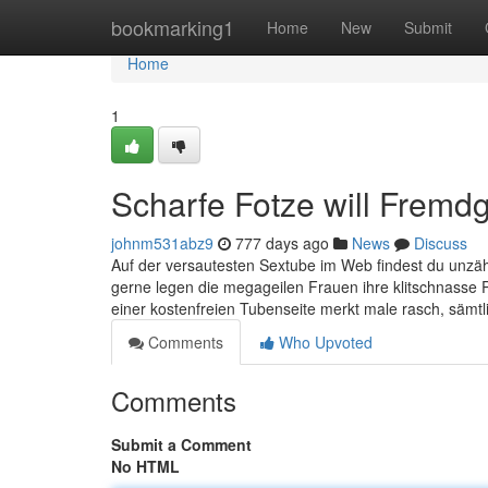
Home
bookmarking1
Home
New
Submit
Home
1
Scharfe Fotze will Fremd
johnm531abz9
777 days ago
News
Discuss
Auf der versautesten Sextube im Web findest du unzähli
gerne legen die megageilen Frauen ihre klitschnasse 
einer kostenfreien Tubenseite merkt male rasch, sämtli
Comments
Who Upvoted
Comments
Submit a Comment
No HTML