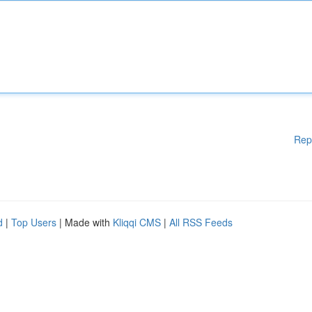
Rep
d
|
Top Users
| Made with
Kliqqi CMS
|
All RSS Feeds