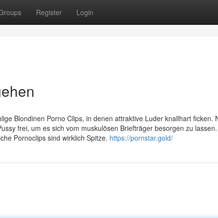
Groups
Register
Login
gehen
ge Blondinen Porno Clips, in denen attraktive Luder knallhart ficken. 
Pussy frei, um es sich vom muskulösen Briefträger besorgen zu lassen.
che Pornoclips sind wirklich Spitze.
https://pornstar.gold/