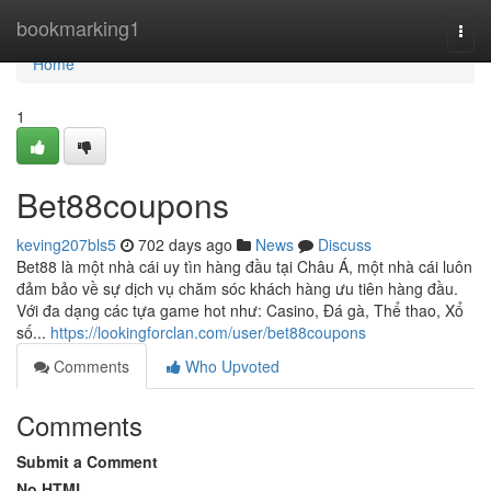
Home
bookmarking1
Togg
navi
Home
1
Bet88coupons
keving207bls5
702 days ago
News
Discuss
Bet88 là một nhà cái uy tìn hàng đầu tại Châu Á, một nhà cái luôn
đảm bảo về sự dịch vụ chăm sóc khách hàng ưu tiên hàng đầu.
Với đa dạng các tựa game hot như: Casino, Đá gà, Thể thao, Xổ
số...
https://lookingforclan.com/user/bet88coupons
Comments
Who Upvoted
Comments
Submit a Comment
No HTML