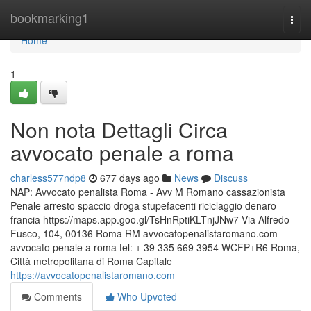
Home
bookmarking1
Togg
navi
Home
1
Non nota Dettagli Circa
avvocato penale a roma
charless577ndp8
677 days ago
News
Discuss
NAP: Avvocato penalista Roma - Avv M Romano cassazionista
Penale arresto spaccio droga stupefacenti riciclaggio denaro
francia https://maps.app.goo.gl/TsHnRptiKLTnjJNw7 Via Alfredo
Fusco, 104, 00136 Roma RM avvocatopenalistaromano.com -
avvocato penale a roma tel: + 39 335 669 3954 WCFP+R6 Roma,
Città metropolitana di Roma Capitale
https://avvocatopenalistaromano.com
Comments
Who Upvoted