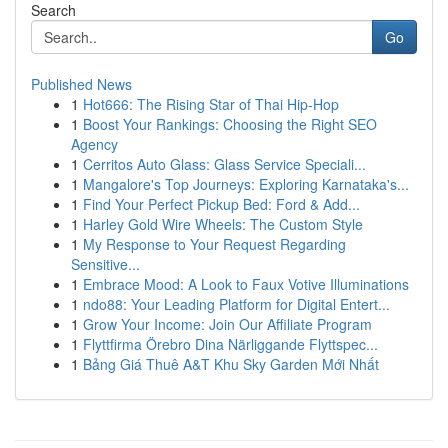
Search
Go
Published News
1
Hot666: The Rising Star of Thai Hip-Hop
1
Boost Your Rankings: Choosing the Right SEO
Agency
1
Cerritos Auto Glass: Glass Service Speciali...
1
Mangalore's Top Journeys: Exploring Karnataka's...
1
Find Your Perfect Pickup Bed: Ford & Add...
1
Harley Gold Wire Wheels: The Custom Style
1
My Response to Your Request Regarding
Sensitive...
1
Embrace Mood: A Look to Faux Votive Illuminations
1
ndo88: Your Leading Platform for Digital Entert...
1
Grow Your Income: Join Our Affiliate Program
1
Flyttfirma Örebro Dina Närliggande Flyttspec...
1
Bảng Giá Thuê A&T Khu Sky Garden Mới Nhất