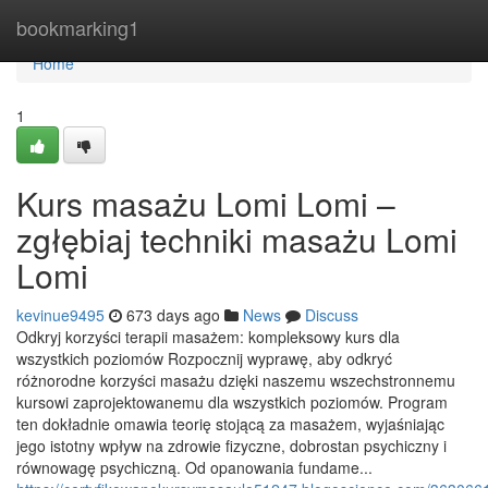
Home
bookmarking1
Home
1
Kurs masażu Lomi Lomi –
zgłębiaj techniki masażu Lomi
Lomi
kevinue9495
673 days ago
News
Discuss
Odkryj korzyści terapii masażem: kompleksowy kurs dla
wszystkich poziomów Rozpocznij wyprawę, aby odkryć
różnorodne korzyści masażu dzięki naszemu wszechstronnemu
kursowi zaprojektowanemu dla wszystkich poziomów. Program
ten dokładnie omawia teorię stojącą za masażem, wyjaśniając
jego istotny wpływ na zdrowie fizyczne, dobrostan psychiczny i
równowagę psychiczną. Od opanowania fundame...