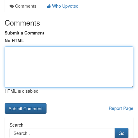
Comments
Who Upvoted
Comments
Submit a Comment
No HTML
HTML is disabled
Report Page
Search
Go