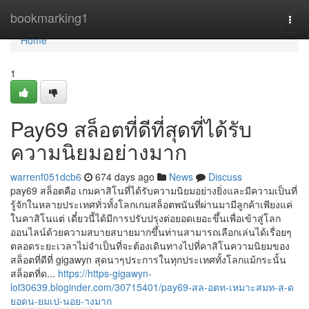
Home
bookmarking1
Togg
navi
Home
1
Pay69 สล็อตที่ดีที่สุดที่ได้รับ
ความนิยมอย่างมาก
warrenf051dcb6
674 days ago
News
Discuss
pay69 สล็อตคือ เกมคาสิโนที่ได้รับความนิยมอย่างยิ่งและมีความเป็นที่
รู้จักในหลายประเทศทั่วทั้งโลกเกมสล็อตพนันที่ผ่านมามีลูกค้าเพียงแค่
ในคาสิโนแต่ เดี๋ยวนี้ได้มีการปรับปรุงต่อยอดเยอะขึ้นเพื่อเข้าสู่โลก
ออนไลน์ด้วยความสบายสบายมากขึ้นท่านสามารถเลือกเล่นได้เรื่อยๆ
ตลอดระยะเวลาไม่จำเป็นที่จะต้องเดินทางไปที่คาสิโนความนิยมของ
สล็อตที่ดีที่ gigawyn สุดนาๆประการในทุกประเทศทั้งโลกแม้กระนั้น
สล็อตที่ด...
https://https-gigawyn-
lol30639.bloginder.com/30715401/pay69-สล-อตท-เหมาะสมท-ส-ด
ยอดน-ยมเป-นอย-างมาก