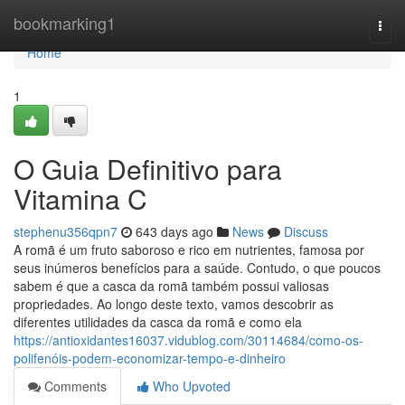
Home
bookmarking1
Togg
navi
Home
1
O Guia Definitivo para
Vitamina C
stephenu356qpn7
643 days ago
News
Discuss
A romã é um fruto saboroso e rico em nutrientes, famosa por
seus inúmeros benefícios para a saúde. Contudo, o que poucos
sabem é que a casca da romã também possui valiosas
propriedades. Ao longo deste texto, vamos descobrir as
diferentes utilidades da casca da romã e como ela
https://antioxidantes16037.vidublog.com/30114684/como-os-
polifenóis-podem-economizar-tempo-e-dinheiro
Comments
Who Upvoted