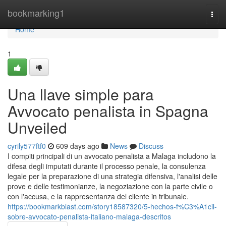
Home
bookmarking1
Togg
navi
Home
1
Una llave simple para
Avvocato penalista in Spagna
Unveiled
cyrily577ftf0
609 days ago
News
Discuss
I compiti principali di un avvocato penalista a Malaga includono la
difesa degli imputati durante il processo penale, la consulenza
legale per la preparazione di una strategia difensiva, l'analisi delle
prove e delle testimonianze, la negoziazione con la parte civile o
con l'accusa, e la rappresentanza del cliente in tribunale.
https://bookmarkblast.com/story18587320/5-hechos-f%C3%A1cil-
sobre-avvocato-penalista-italiano-malaga-descritos