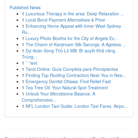
Published News
1
Luxurious Therapy in the area: Deep Relaxation ...
1
Local Bond Payment Alternatives & Price
1
Enhancing Home Appeal with Inner West Sydney
Ru...
1
Luxury Photo Booths for the City of Angels Ev...
1
The Charm of Kanjiroam Silk Sarongs: A Ageless ...
1
Dự đoán Song Thủ Lô MB: Bí quyết Khả năng
Trúng...
1
```text
1
Tarot Online: Guía Completa para Principiantes
1
Finding Top Roofing Contractors Near You in Nee...
1
Emergency Dentist Ottawa: Find Relief Fast
1
Tea Tree Oil: Your Natural Spot Treatment
1
Unlock Your Microbiome Balance: A
Comprehensive...
1
NFL London Taxi Guide: London Taxi Fares, Airpo...