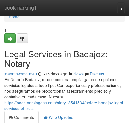
Home
bookmarking1
Togg
navi
Home
1
Legal Services in Badajoz:
Notary
joanmhwn239240
605 days ago
News
Discuss
En Notaría Badajoz, ofrecemos una amplia gama de opciones
servicios legales a todo tipo. Con experiencia y profesionalismo,
nos aseguramos de proporcionar asesoramiento preciso y
confiable en cada caso. Nuestra
https://bookmarkingace.com/story18541534/notary-badajoz-legal-
services-of-trust
Comments
Who Upvoted