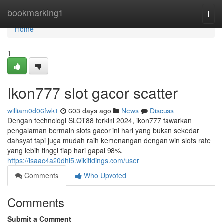
Home
bookmarking1
Togg
navi
Home
1
Ikon777 slot gacor scatter
william0d06fwk1
603 days ago
News
Discuss
Dengan technologi SLOT88 terkini 2024, ikon777 tawarkan
pengalaman bermain slots gacor ini hari yang bukan sekedar
dahsyat tapi juga mudah raih kemenangan dengan win slots rate
yang lebih tinggi tiap hari gapai 98%.
https://isaac4a20dhl5.wikitidings.com/user
Comments
Who Upvoted
Comments
Submit a Comment