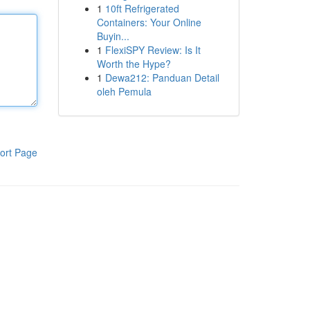
1
10ft Refrigerated
Containers: Your Online
Buyin...
1
FlexiSPY Review: Is It
Worth the Hype?
1
Dewa212: Panduan Detail
oleh Pemula
ort Page