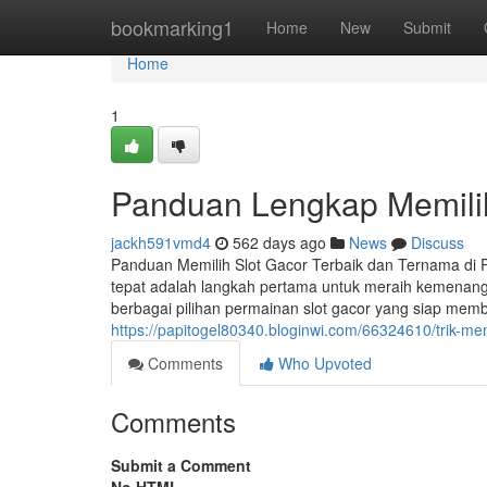
Home
bookmarking1
Home
New
Submit
Home
1
Panduan Lengkap Memilih 
jackh591vmd4
562 days ago
News
Discuss
Panduan Memilih Slot Gacor Terbaik dan Ternama di Pap
tepat adalah langkah pertama untuk meraih kemenanga
berbagai pilihan permainan slot gacor yang siap me
https://papitogel80340.bloginwi.com/66324610/trik-me
Comments
Who Upvoted
Comments
Submit a Comment