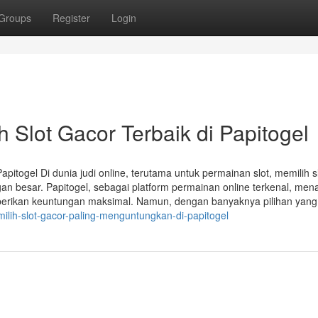
Groups
Register
Login
Slot Gacor Terbaik di Papitogel
itogel Di dunia judi online, terutama untuk permainan slot, memilih s
n besar. Papitogel, sebagai platform permainan online terkenal, me
mberikan keuntungan maksimal. Namun, dengan banyaknya pilihan yang
milih-slot-gacor-paling-menguntungkan-di-papitogel