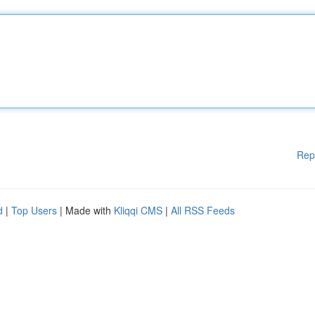
Rep
d
|
Top Users
| Made with
Kliqqi CMS
|
All RSS Feeds