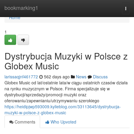
Home
bookmarking1
Togg
navi
Home
1
Dystrybucja Muzyki w Polsce z
Globex Music
larissaqjnf461772
562 days ago
News
Discuss
Globex Music od lat/ostatnie lata/w ciągu ostatnich czasów działa
na rynku muzycznym w Polsce. Firma specjalizuje się w
dystrybucji/sprzedaży/promocji muzyki oraz
oferowaniu/zapewnianiu/utrzymywaniu szerokiego
https://heidipjwp593009.kylieblog.com/33113645/dystrybucja-
muzyki-w-polsce-z-globex-music
Comments
Who Upvoted