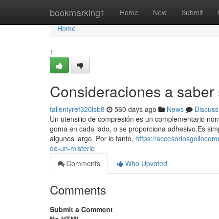
Home
bookmarking1
Home
New
Submit
Home
1
Consideraciones a saber
tallentyref320lsb8
560 days ago
News
Discuss
Un utensilio de compresión es un complementario norm
goma en cada lado, o se proporciona adhesivo.Es simple
algunos largo. Por lo tanto,
https://accesoriosgolloco
de-un-misterio
Comments
Who Upvoted
Comments
Submit a Comment