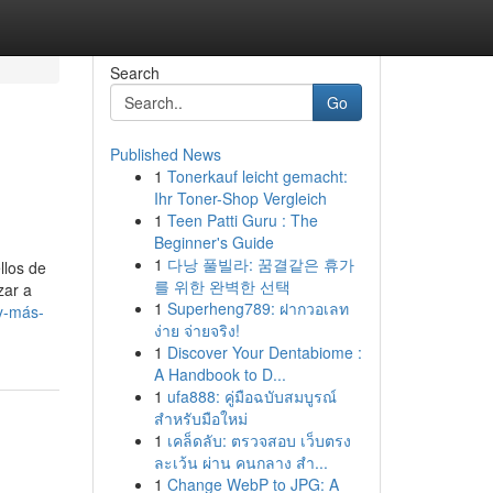
Search
Go
Published News
1
Tonerkauf leicht gemacht:
Ihr Toner-Shop Vergleich
1
Teen Patti Guru : The
Beginner's Guide
1
다낭 풀빌라: 꿈결같은 휴가
llos de
를 위한 완벽한 선택
zar a
1
Superheng789: ฝากวอเลท
y-más-
ง่าย จ่ายจริง!
1
Discover Your Dentabiome :
A Handbook to D...
1
ufa888: คู่มือฉบับสมบูรณ์
สำหรับมือใหม่
1
เคล็ดลับ: ตรวจสอบ เว็บตรง
ละเว้น ผ่าน คนกลาง สำ...
1
Change WebP to JPG: A