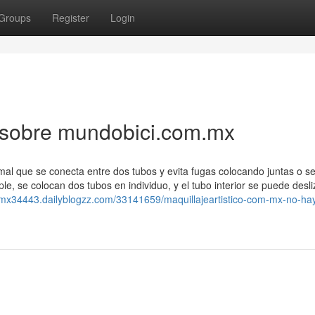
Groups
Register
Login
 sobre mundobici.com.mx
al que se conecta entre dos tubos y evita fugas colocando juntas o se
, se colocan dos tubos en individuo, y el tubo interior se puede desli
mmx34443.dailyblogzz.com/33141659/maquillajeartistico-com-mx-no-ha