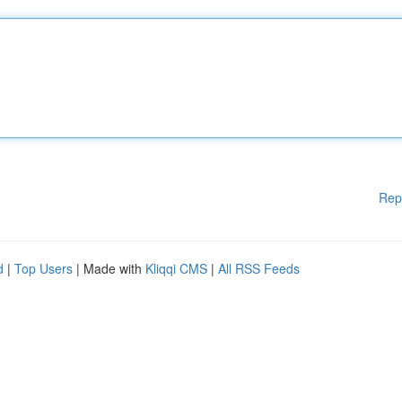
Rep
d
|
Top Users
| Made with
Kliqqi CMS
|
All RSS Feeds