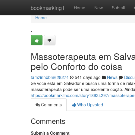
Home
bookmarking1
Home
New
Submit
Home
1
Massoterapeuta em Salva
pelo Conforto do coisa
tamzinhbbm628274
541 days ago
News
Discu
Se você está em Salvador e busca uma forma de relaxa
massoterapeuta pode ser uma excelente opção. Ainda
https://bookmarklinx.com/story18924297/massoterapeu
Comments
Who Upvoted
Comments
Submit a Comment