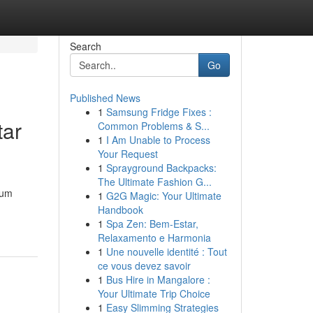
Search
Go
Published News
1
Samsung Fridge Fixes :
tar
Common Problems & S...
1
I Am Unable to Process
Your Request
1
Sprayground Backpacks:
The Ultimate Fashion G...
 um
1
G2G Magic: Your Ultimate
Handbook
1
Spa Zen: Bem-Estar,
Relaxamento e Harmonia
1
Une nouvelle identité : Tout
ce vous devez savoir
1
Bus Hire in Mangalore :
Your Ultimate Trip Choice
1
Easy Slimming Strategies