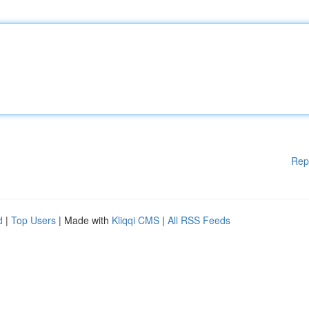
Rep
d
|
Top Users
| Made with
Kliqqi CMS
|
All RSS Feeds