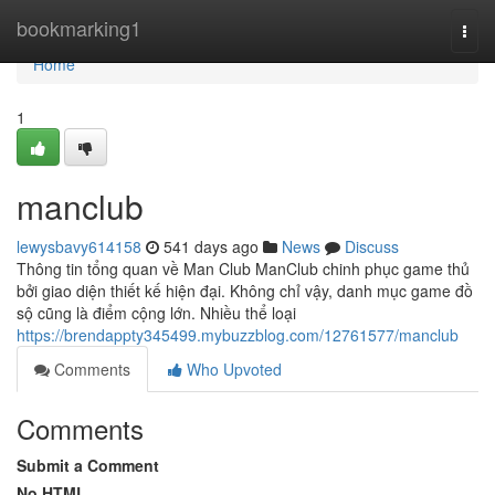
Home
bookmarking1
Togg
navi
Home
1
manclub
lewysbavy614158
541 days ago
News
Discuss
Thông tin tổng quan về Man Club ManClub chinh phục game thủ
bởi giao diện thiết kế hiện đại. Không chỉ vậy, danh mục game đồ
sộ cũng là điểm cộng lớn. Nhiều thể loại
https://brendappty345499.mybuzzblog.com/12761577/manclub
Comments
Who Upvoted
Comments
Submit a Comment
No HTML