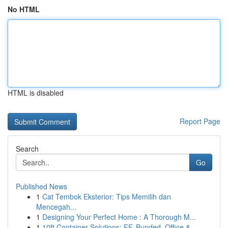
No HTML
HTML is disabled
Report Page
Search
Go
Published News
1
Cat Tembok Eksterior: Tips Memilih dan
Mencegah...
1
Designing Your Perfect Home : A Thorough M...
1
10ft Container Solutions: FF, Bunded, Office & ...