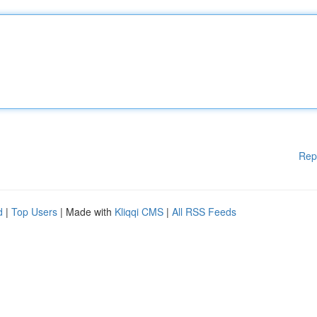
Rep
d
|
Top Users
| Made with
Kliqqi CMS
|
All RSS Feeds