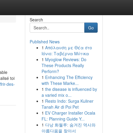
Search
Go
Published News
1
Απόλαυση με Θέα στο
Ιόνιο: Ταβέρνα Μύτικα
1
Myoglow Reviews: Do
These Products Really
Perform?
rable
1
Enhancing The Efficiency
lisé toi
with These Marke...
frir-des-
1
the disease is influenced by
a varied mix o...
1
Resto Indo: Surga Kuliner
Tanah Air di Poi Pet
1
EV Charger Installer Ocala
FL: Planning Guide Y...
1
다낭 화월루: 숨겨진 역사와
아름다움을 찾아서