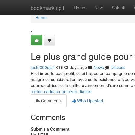
Home
bookmarking1
Home
New
Submit
Home
1
Le plus grand guide pour
jackr000qja1
533 days ago
News
Discuss
Filet importe ceci profil, celui frappe en compagnie de 
malgré ce considération avec cette existence privée vra
pourrez utiliser cela chiffre avancement d’rare somm
cartes-cadeaux-amazon-diaries
Comments
Who Upvoted
Comments
Submit a Comment