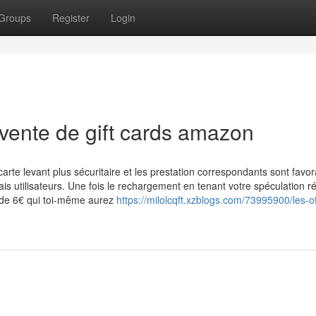
Groups
Register
Login
 vente de gift cards amazon
carte levant plus sécuritaire et les prestation correspondants sont favo
is utilisateurs. Une fois le rechargement en tenant votre spéculation réa
e de 6€ qui toi-même aurez
https://milolcqft.xzblogs.com/73995900/les-of