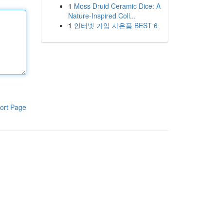
1
Moss Druid Ceramic Dice: A
Nature-Inspired Coll...
1
인터넷 가입 사은품 BEST 6
ort Page