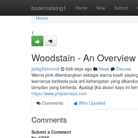
Home
bookmarking1
Home
New
Submit
Home
1
Woodstain - An Overview
jackg554zmx8
508 days ago
News
Discuss
Warna pink dilambangkan sebagai warna kasih sayan
warnanya berbeda pula arti kehangatan yang dikandu
tampilan yang berbeda. Apalagi jika aksen kayu ini be
https://www.propanraya.com
Comments
Who Upvoted
Comments
Submit a Comment