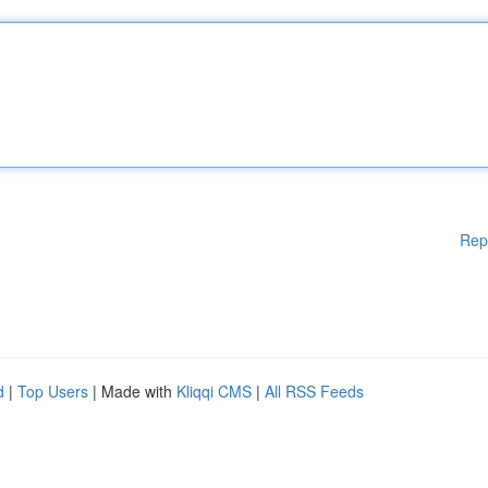
Rep
d
|
Top Users
| Made with
Kliqqi CMS
|
All RSS Feeds