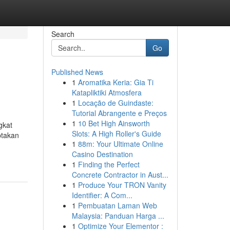
Search
Go
Published News
1
Aromatika Keria: Gia Ti
Katapliktiki Atmosfera
1
Locação de Guindaste:
Tutorial Abrangente e Preços
1
10 Bet High Ainsworth
gkat
Slots: A High Roller's Guide
ptakan
1
88m: Your Ultimate Online
Casino Destination
1
Finding the Perfect
Concrete Contractor in Aust...
1
Produce Your TRON Vanity
Identifier: A Com...
1
Pembuatan Laman Web
Malaysia: Panduan Harga ...
1
Optimize Your Elementor :