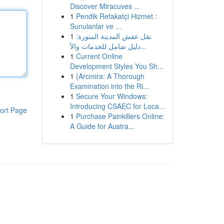
Discover Miracuves ...
1
Pendik Refakatçi Hizmet :
Sunulanlar ve ...
1
نقل عفش المدينة المنورة:
دليل شامل للخدمات والأ...
1
Current Online
Development Styles You Sh...
1
{Arcmira: A Thorough
Examination into the Ri...
1
Secure Your Windows:
Introducing CSAEC for Loca...
ort Page
1
Purchase Painkillers Online:
A Guide for Austra...