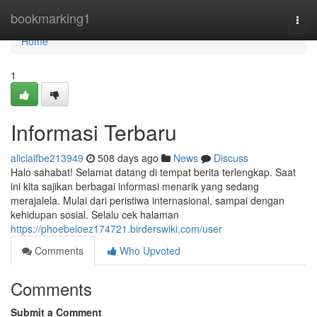
Home
bookmarking1
Togg
navi
Home
1
Informasi Terbaru
alicialfbe213949
508 days ago
News
Discuss
Halo sahabat! Selamat datang di tempat berita terlengkap. Saat
ini kita sajikan berbagai informasi menarik yang sedang
merajalela. Mulai dari peristiwa internasional, sampai dengan
kehidupan sosial. Selalu cek halaman
https://phoebeloez174721.birderswiki.com/user
Comments
Who Upvoted
Comments
Submit a Comment