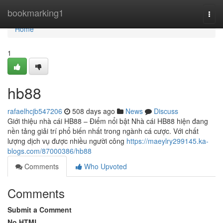
Home
bookmarking1
Togg
navi
Home
1
hb88
rafaelhcjb547206
508 days ago
News
Discuss
Giới thiệu nhà cái HB88 – Điểm nổi bật Nhà cái HB88 hiện đang
nền tảng giải trí phổ biến nhất trong ngành cá cược. Với chất
lượng dịch vụ được nhiều người công
https://maeylry299145.ka-
blogs.com/87000386/hb88
Comments
Who Upvoted
Comments
Submit a Comment
No HTML