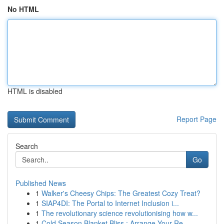
No HTML
HTML is disabled
Report Page
Search
Go
Published News
1
Walker's Cheesy Chips: The Greatest Cozy Treat?
1
SIAP4DI: The Portal to Internet Inclusion i...
1
The revolutionary science revolutionising how w...
1
Cold Season Blanket Bliss : Arrange Your Re...