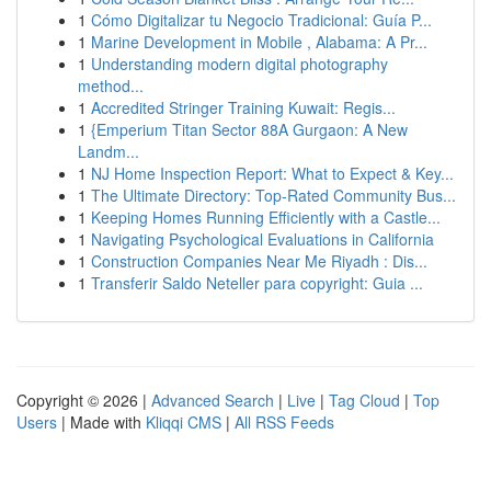
1
Cómo Digitalizar tu Negocio Tradicional: Guía P...
1
Marine Development in Mobile , Alabama: A Pr...
1
Understanding modern digital photography
method...
1
Accredited Stringer Training Kuwait: Regis...
1
{Emperium Titan Sector 88A Gurgaon: A New
Landm...
1
NJ Home Inspection Report: What to Expect & Key...
1
The Ultimate Directory: Top-Rated Community Bus...
1
Keeping Homes Running Efficiently with a Castle...
1
Navigating Psychological Evaluations in California
1
Construction Companies Near Me Riyadh : Dis...
1
Transferir Saldo Neteller para copyright: Guia ...
Copyright © 2026 |
Advanced Search
|
Live
|
Tag Cloud
|
Top
Users
| Made with
Kliqqi CMS
|
All RSS Feeds