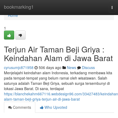
Home
bookmarking1
Tog
nav
Home
1
Terjun Air Taman Beji Griya :
Keindahan Alam di Jawa Barat
cyrusumjc871958
506 days ago
News
Discuss
Menjelajahi keindahan alam Indonesia, terkadang membawa kita
pada tempat-tempat yang belum ramai oleh wisatawan. Salah
satunya adalah Taman Beji Griya, sebuah surga tersembunyi di
lokasi Jawa Barat. Di sana, terdapat
https://blanchekahm667116.webdesign96.com/33427483/keindahan
alam-taman-beji-griya-terjun-air-di-jawa-barat
Comments
Who Upvoted