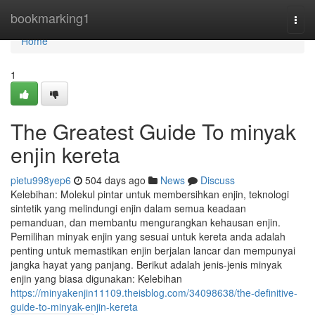
Home
bookmarking1
Togg
navi
Home
1
The Greatest Guide To minyak
enjin kereta
pietu998yep6
504 days ago
News
Discuss
Kelebihan: Molekul pintar untuk membersihkan enjin, teknologi
sintetik yang melindungi enjin dalam semua keadaan
pemanduan, dan membantu mengurangkan kehausan enjin.
Pemilihan minyak enjin yang sesuai untuk kereta anda adalah
penting untuk memastikan enjin berjalan lancar dan mempunyai
jangka hayat yang panjang. Berikut adalah jenis-jenis minyak
enjin yang biasa digunakan: Kelebihan
https://minyakenjin11109.theisblog.com/34098638/the-definitive-
guide-to-minyak-enjin-kereta