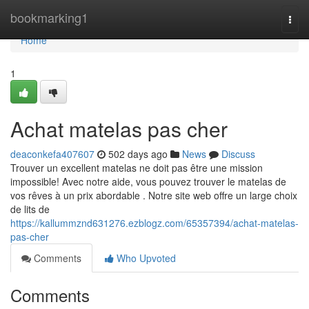
Home
bookmarking1
Togg
navi
Home
1
Achat matelas pas cher
deaconkefa407607
502 days ago
News
Discuss
Trouver un excellent matelas ne doit pas être une mission
impossible! Avec notre aide, vous pouvez trouver le matelas de
vos rêves à un prix abordable . Notre site web offre un large choix
de lits de
https://kallummznd631276.ezblogz.com/65357394/achat-matelas-
pas-cher
Comments
Who Upvoted
Comments