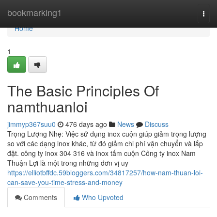
Home
bookmarking1
Togg
navi
Home
1
The Basic Principles Of
namthuanloi
jimmyp367suu0
476 days ago
News
Discuss
Trọng Lượng Nhẹ: Việc sử dụng inox cuộn giúp giảm trọng lượng
so với các dạng inox khác, từ đó giảm chi phí vận chuyển và lắp
đặt. công ty inox 304 316 và inox tấm cuộn Công ty inox Nam
Thuận Lợi là một trong những đơn vị uy
https://elliotbffdc.59bloggers.com/34817257/how-nam-thuan-loi-
can-save-you-time-stress-and-money
Comments
Who Upvoted