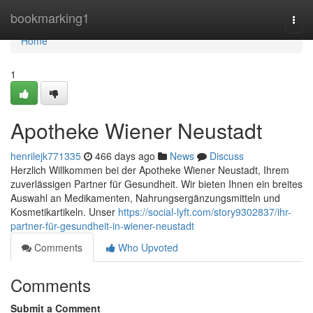
Home
bookmarking1
Togg
navi
Home
1
Apotheke Wiener Neustadt
henrilejk771335
466 days ago
News
Discuss
Herzlich Willkommen bei der Apotheke Wiener Neustadt, Ihrem
zuverlässigen Partner für Gesundheit. Wir bieten Ihnen ein breites
Auswahl an Medikamenten, Nahrungsergänzungsmitteln und
Kosmetikartikeln. Unser
https://social-lyft.com/story9302837/ihr-
partner-für-gesundheit-in-wiener-neustadt
Comments
Who Upvoted
Comments
Submit a Comment