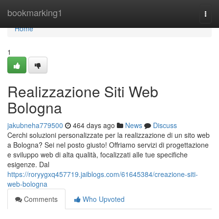
Home
bookmarking1
Togg
navi
Home
1
Realizzazione Siti Web
Bologna
jakubneha779500
464 days ago
News
Discuss
Cerchi soluzioni personalizzate per la realizzazione di un sito web
a Bologna? Sei nel posto giusto! Offriamo servizi di progettazione
e sviluppo web di alta qualità, focalizzati alle tue specifiche
esigenze. Dal
https://roryygxq457719.jaiblogs.com/61645384/creazione-siti-
web-bologna
Comments
Who Upvoted