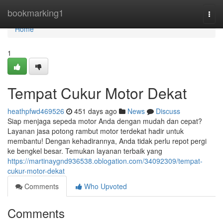
Home
bookmarking1
Togg
navi
Home
1
Tempat Cukur Motor Dekat
heathpfwd469526
451 days ago
News
Discuss
Siap menjaga sepeda motor Anda dengan mudah dan cepat?
Layanan jasa potong rambut motor terdekat hadir untuk
membantu! Dengan kehadirannya, Anda tidak perlu repot pergi
ke bengkel besar. Temukan layanan terbaik yang
https://martinaygnd936538.oblogation.com/34092309/tempat-
cukur-motor-dekat
Comments
Who Upvoted
Comments