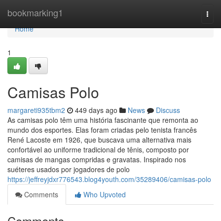
Home
bookmarking1
Togg
navi
Home
1
Camisas Polo
margareti935tbm2
449 days ago
News
Discuss
As camisas polo têm uma história fascinante que remonta ao
mundo dos esportes. Elas foram criadas pelo tenista francês
René Lacoste em 1926, que buscava uma alternativa mais
confortável ao uniforme tradicional de tênis, composto por
camisas de mangas compridas e gravatas. Inspirado nos
suéteres usados por jogadores de polo
https://jeffreyjdxr776543.blog4youth.com/35289406/camisas-polo
Comments
Who Upvoted
Comments