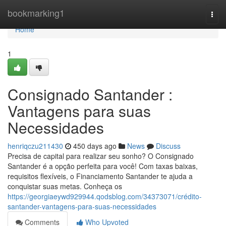
Home
bookmarking1
Togg
navi
Home
1
Consignado Santander :
Vantagens para suas
Necessidades
henriqczu211430
450 days ago
News
Discuss
Precisa de capital para realizar seu sonho? O Consignado
Santander é a opção perfeita para você! Com taxas baixas,
requisitos flexíveis, o Financiamento Santander te ajuda a
conquistar suas metas. Conheça os
https://georgiaeywd929944.qodsblog.com/34373071/crédito-
santander-vantagens-para-suas-necessidades
Comments
Who Upvoted