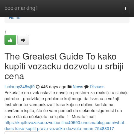
Home
bookmarking1
Togg
navi
Home
1
The Greatest Guide To kako
kupiti vozacku dozvolu u srbiji
cena
lucianoy345wjt9
446 days ago
News
Discuss
Pokušajte da uvek ostavite dovoljno prostora za reakciju u slučaju
potrebe - predviđajte probleme koji mogu da iskrsnu u vožnji.
Instruktor će vam pokazati trase koje se obično koriste na
završnom ispitu, što će vam pomoći da steknete sigurnost i da
znate šta da očekujete na ispitu. 1- Morate imati
https://kupitevozakudozvoluonline40590.onesmablog.com/what-
does-kako-kupiti-pravu-vozačku-dozvolu-mean-75488017