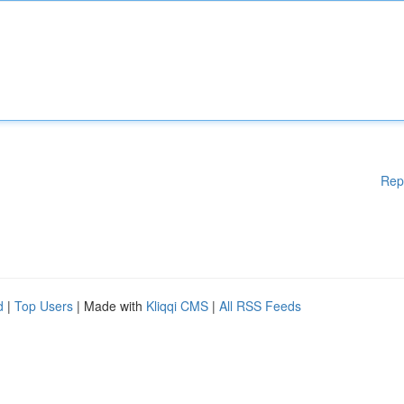
Rep
d
|
Top Users
| Made with
Kliqqi CMS
|
All RSS Feeds