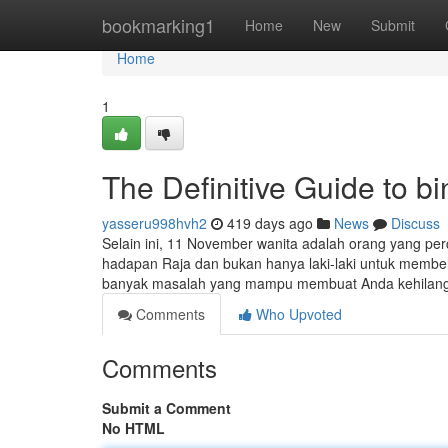
Home
bookmarking1
Home
New
Submit
Home
1
The Definitive Guide to bi
yasseru998hvh2
419 days ago
News
Discuss
Selain ini, 11 November wanita adalah orang yang perc
hadapan Raja dan bukan hanya laki-laki untuk membe
banyak masalah yang mampu membuat Anda kehilanga
Comments
Who Upvoted
Comments
Submit a Comment
No HTML