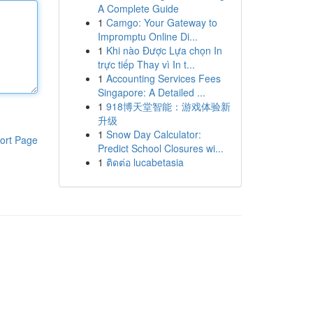
A Complete Guide
1
Camgo: Your Gateway to
Impromptu Online Di...
1
Khi nào Được Lựa chọn In
trực tiếp Thay vì In t...
1
Accounting Services Fees
Singapore: A Detailed ...
1
918博天堂智能：游戏体验新
升级
1
Snow Day Calculator:
ort Page
Predict School Closures wi...
1
ติดต่อ lucabetasia