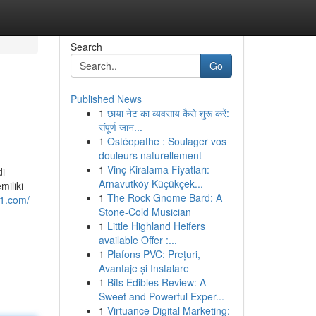
Search
Go
Published News
1
छाया नेट का व्यवसाय कैसे शुरू करें:
संपूर्ण जान...
1
Ostéopathe : Soulager vos
douleurs naturellement
1
Vinç Kiralama Fiyatları:
di
Arnavutköy Küçükçek...
iliki
1
The Rock Gnome Bard: A
11.com/
Stone-Cold Musician
1
Little Highland Heifers
available Offer :...
1
Plafons PVC: Prețuri,
Avantaje și Instalare
1
Bits Edibles Review: A
Sweet and Powerful Exper...
1
Virtuance Digital Marketing: