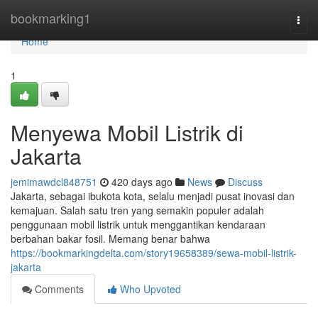
Home
bookmarking1
Togg
navi
Home
1
Menyewa Mobil Listrik di
Jakarta
jemimawdcl848751
420 days ago
News
Discuss
Jakarta, sebagai ibukota kota, selalu menjadi pusat inovasi dan
kemajuan. Salah satu tren yang semakin populer adalah
penggunaan mobil listrik untuk menggantikan kendaraan
berbahan bakar fosil. Memang benar bahwa
https://bookmarkingdelta.com/story19658389/sewa-mobil-listrik-
jakarta
Comments
Who Upvoted