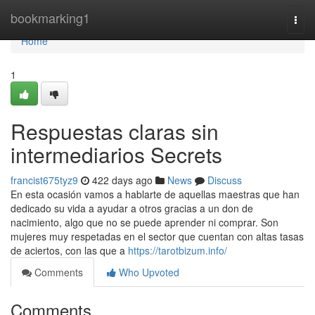
Home
bookmarking1
Togg
navi
Home
1
Respuestas claras sin
intermediarios Secrets
francist675tyz9
422 days ago
News
Discuss
En esta ocasión vamos a hablarte de aquellas maestras que han
dedicado su vida a ayudar a otros gracias a un don de
nacimiento, algo que no se puede aprender ni comprar. Son
mujeres muy respetadas en el sector que cuentan con altas tasas
de aciertos, con las que a
https://tarotbizum.info/
Comments
Who Upvoted
Comments