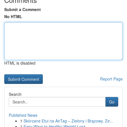
Submit a Comment
No HTML
HTML is disabled
Report Page
Search
Go
Published News
1
Skórzane Etui na AirTag – Zielony i Brązowy, Ze...
1
Easy Ways to Healthy Weight Loss