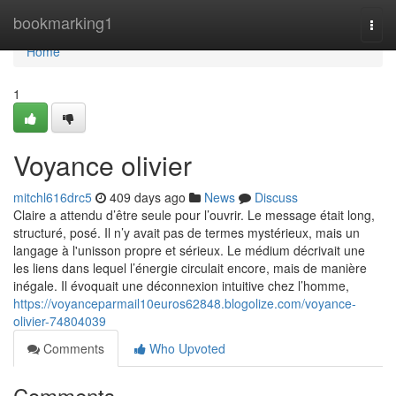
Home
bookmarking1
Togg
navi
Home
1
Voyance olivier
mitchl616drc5
409 days ago
News
Discuss
Claire a attendu d’être seule pour l’ouvrir. Le message était long,
structuré, posé. Il n’y avait pas de termes mystérieux, mais un
langage à l'unisson propre et sérieux. Le médium décrivait une
les liens dans lequel l’énergie circulait encore, mais de manière
inégale. Il évoquait une déconnexion intuitive chez l’homme,
https://voyanceparmail10euros62848.blogolize.com/voyance-
olivier-74804039
Comments
Who Upvoted
Comments