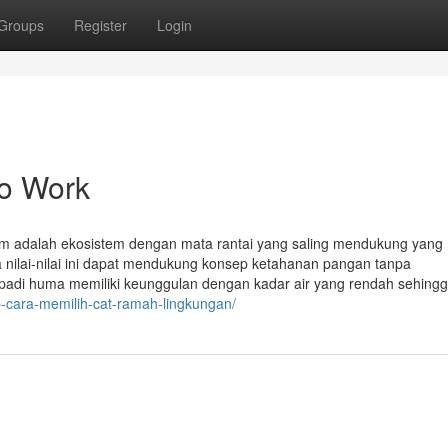
Groups
Register
Login
o Work
lam adalah ekosistem dengan mata rantai yang saling mendukung yan
 nilai-nilai ini dapat mendukung konsep ketahanan pangan tanpa
 padi huma memiliki keunggulan dengan kadar air yang rendah sehing
p-cara-memilih-cat-ramah-lingkungan/