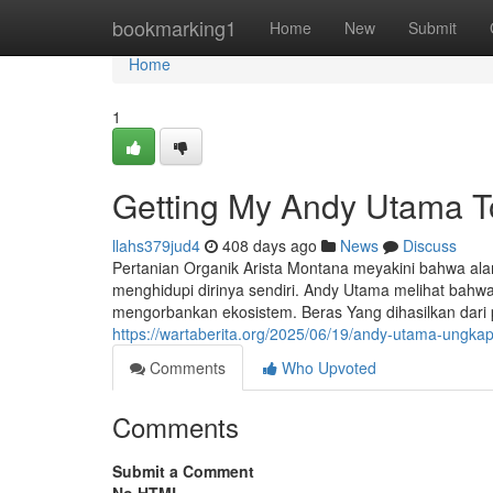
Home
bookmarking1
Home
New
Submit
Home
1
Getting My Andy Utama T
llahs379jud4
408 days ago
News
Discuss
Pertanian Organik Arista Montana meyakini bahwa a
menghidupi dirinya sendiri. Andy Utama melihat bahwa
mengorbankan ekosistem. Beras Yang dihasilkan dari
https://wartaberita.org/2025/06/19/andy-utama-ungka
Comments
Who Upvoted
Comments
Submit a Comment