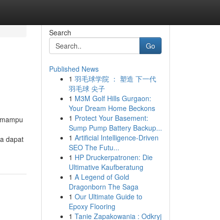
Search
Go
Published News
1
羽毛球学院 ： 塑造 下一代
羽毛球 尖子
1
M3M Golf Hills Gurgaon:
Your Dream Home Beckons
1
Protect Your Basement:
g mampu
Sump Pump Battery Backup...
1
Artificial Intelligence-Driven
ga dapat
SEO The Futu...
1
HP Druckerpatronen: Die
Ultimative Kaufberatung
1
A Legend of Gold
Dragonborn The Saga
1
Our Ultimate Guide to
Epoxy Flooring
1
Tanie Zapakowania : Odkryj