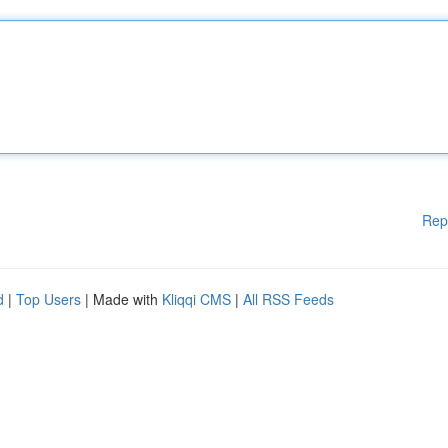
Rep
d
|
Top Users
| Made with
Kliqqi CMS
|
All RSS Feeds