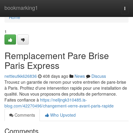
Home
bookmarking1
Togg
navi
Home
1
Remplacement Pare Brise
Paris Express
nettieutkk626836
408 days ago
News
Discuss
Trouvez un garantie de renom pour votre entretien de pare-brise
à Paris. Profitez d'une intervention rapide pour une installation de
qualité. Nous vous proposons des produits de performance.
Faites confiance à
https://nelljngk310485.is-
blog.com/42270496/changement-verre-avant-paris-rapide
Comments
Who Upvoted
Comments