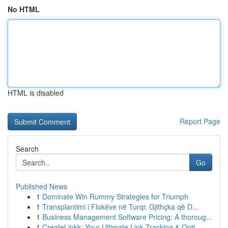
No HTML
HTML is disabled
Report Page
Search
Go
Published News
1
Dominate Win Rummy Strategies for Triumph
1
Transplantimi i Flokëve në Turqi: Gjithçka që D...
1
Business Management Software Pricing: A thoroug...
1
CreateLinkk: Your Ultimate Link Tracking & Opti...