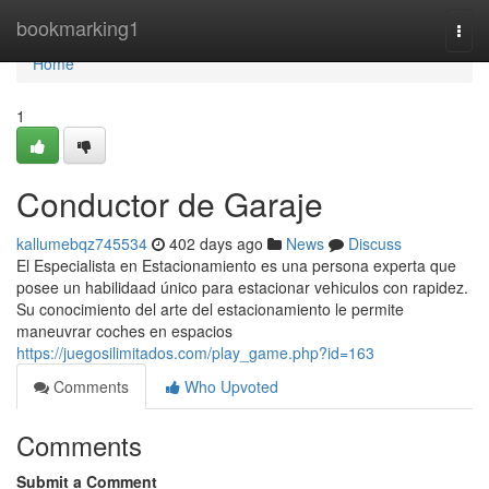
Home
bookmarking1
Togg
navi
Home
1
Conductor de Garaje
kallumebqz745534
402 days ago
News
Discuss
El Especialista en Estacionamiento es una persona experta que
posee un habilidaad único para estacionar vehiculos con rapidez.
Su conocimiento del arte del estacionamiento le permite
maneuvrar coches en espacios
https://juegosilimitados.com/play_game.php?id=163
Comments
Who Upvoted
Comments
Submit a Comment