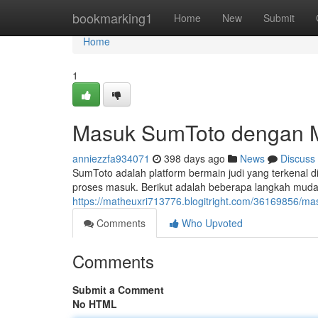
Home
bookmarking1
Home
New
Submit
Home
1
Masuk SumToto dengan 
anniezzfa934071
398 days ago
News
Discuss
SumToto adalah platform bermain judi yang terkenal
proses masuk. Berikut adalah beberapa langkah muda
https://matheuxri713776.blogitright.com/36169856/m
Comments
Who Upvoted
Comments
Submit a Comment
No HTML