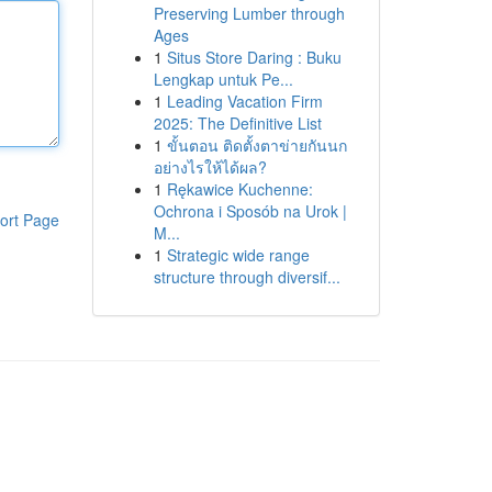
Preserving Lumber through
Ages
1
Situs Store Daring : Buku
Lengkap untuk Pe...
1
Leading Vacation Firm
2025: The Definitive List
1
ขั้นตอน ติดตั้งตาข่ายกันนก
อย่างไรให้ได้ผล?
1
Rękawice Kuchenne:
Ochrona i Sposób na Urok |
ort Page
M...
1
Strategic wide range
structure through diversif...