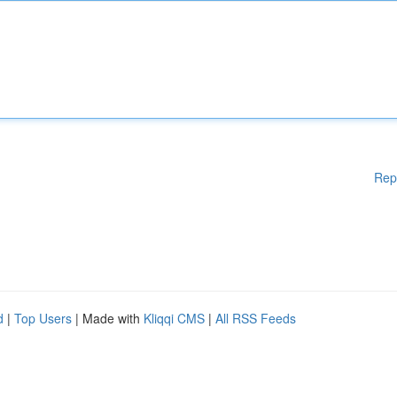
Rep
d
|
Top Users
| Made with
Kliqqi CMS
|
All RSS Feeds