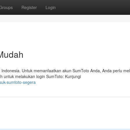
Groups
Register
Login
Mudah
 di Indonesia. Untuk memanfaatkan akun SumToto Anda, Anda perlu me
h untuk melakukan login SumToto: Kunjungi
asuk-sumtoto-segera