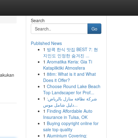
Search
Go
Published News
1
방콕 한식 맛집 BEST 7: 현
지인도 인정한 숨겨진 ...
1
Aromatika Keria: Gia Ti
Katapliktiki Atmosfera
1
88m: What is it and What
lakukan
Does it Offer?
1
Choose Round Lake Beach
Top Landscaper for Prof...
1
شركة نظافة منازل بالرياض:
دليل شامل موس...
1
Finding Affordable Auto
Insurance in Tulsa, OK
1
Buying copyright online for
sale top quality
1
Aluminium Covering: