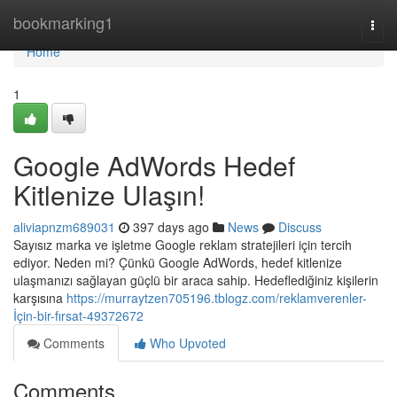
Home
bookmarking1
Togg
navi
Home
1
Google AdWords Hedef
Kitlenize Ulaşın!
aliviapnzm689031
397 days ago
News
Discuss
Sayısız marka ve işletme Google reklam stratejileri için tercih
ediyor. Neden mi? Çünkü Google AdWords, hedef kitlenize
ulaşmanızı sağlayan güçlü bir araca sahip. Hedeflediğiniz kişilerin
karşısına
https://murraytzen705196.tblogz.com/reklamverenler-
İçin-bir-fırsat-49372672
Comments
Who Upvoted
Comments