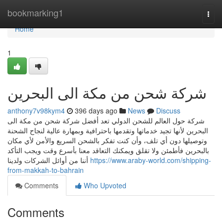
Home
bookmarking1
Togg
navi
Home
1
شركة شحن من مكة الى البحرين
anthony7v98kym4
396 days ago
News
Discuss
شركة حول العالم للشحن الدولي تعد أفضل شركة شحن من مكة الى
البحرين لأنها تجيد خدماتها وتقدمها باحترافية وبمهارة عالية لنجاح الشحنة
وتوصيلها دون أي تلف، وأن كنت تفكر بالشحن السريع والأمن لأي مكان
بالبحرين فأطمئن ولا تقلق ويمكنك التعاقد معنا بأسرع وقت ويجب التأكد
أننا من أوائل الشركات ولدينا
https://www.araby-world.com/shipping-
from-makkah-to-bahrain
Comments
Who Upvoted
Comments