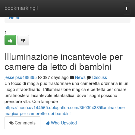
Home
bookmarking1
Togg
navi
Home
1
Illuminazione incantevole per
camere da letto di bambini
jesseipsu488395
397 days ago
News
Discuss
Un tocco di magia può trasformare una cameretta ordinaria in un
luogo straordinario. L'illuminazione magica è perfetta per creare
un'atmosfera incantevole efantastica, dove i sogni possono
prendere vita. Con lampade
https://inesrxuv144565.oblogation.com/35030438/illuminazione-
magica-per-camerette-dei-bambini
Comments
Who Upvoted