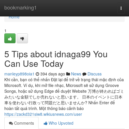
Home
bookmarking1
Togg
navi
Home
1
5 Tips about idnaga99 You
Can Use Today
manleyp898oia1
394 days ago
News
Discuss
Khi cần, bạn có thể nhấn Đặt lại để trở về trạng thái mặc định của
Microsoft. Ví dụ, khi mở file nhạc, Microsoft sẽ sử dụng Groove
Songs, hoặc sử dụng Edge để duyệt Website 万博が終わればゴミ
みたいな金額でしか売れないと思います。 日本のイベントに日本
車を使わない行政って問題だと思いませんか? Nhấn Enter để
hoàn tất quá trình. Một thông báo cảnh báo
https://zackd321siw8.wikiusnews.com/user
Comments
Who Upvoted