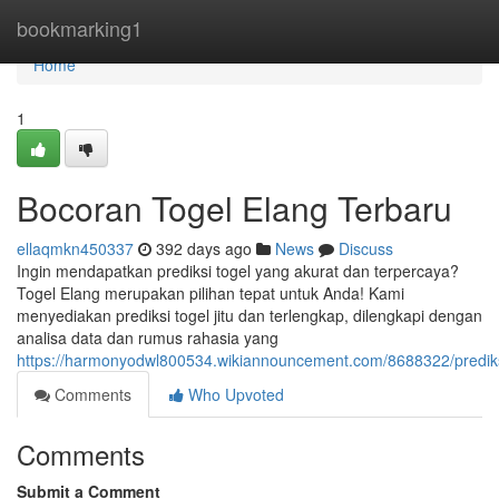
Home
bookmarking1
Home
1
Bocoran Togel Elang Terbaru
ellaqmkn450337
392 days ago
News
Discuss
Ingin mendapatkan prediksi togel yang akurat dan terpercaya?
Togel Elang merupakan pilihan tepat untuk Anda! Kami
menyediakan prediksi togel jitu dan terlengkap, dilengkapi dengan
analisa data dan rumus rahasia yang
https://harmonyodwl800534.wikiannouncement.com/8688322/prediks
Comments
Who Upvoted
Comments
Submit a Comment