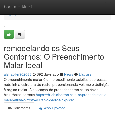
Home
bookmarking1
Togg
navi
Home
1
remodelando os Seus
Contornos: O Preenchimento
Malar Ideal
aishapjkn902086
392 days ago
News
Discuss
O preenchimento malar é um procedimento estético que busca
redefinir a estrutura do rosto, proporcionando volume e definição
à região malar. A aplicação de preenchedores como ácido
hialurônico permite
https://drfabiobarros.com.br/preenchimento-
malar-afina-o-rosto-dr-fabio-barros-explica/
Comments
Who Upvoted