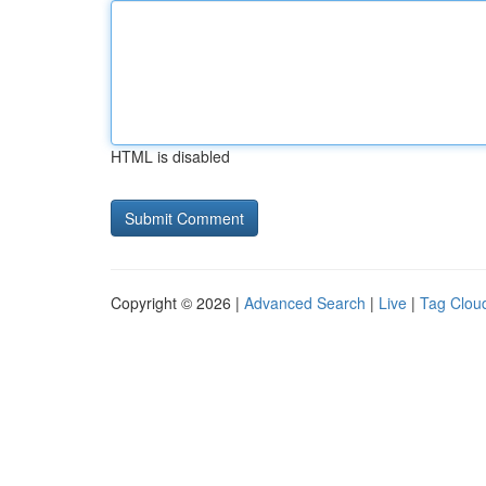
HTML is disabled
Copyright © 2026 |
Advanced Search
|
Live
|
Tag Clou