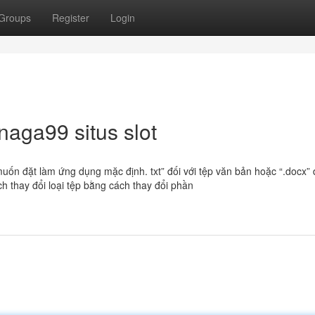
Groups
Register
Login
naga99 situs slot
ốn đặt làm ứng dụng mặc định. txt” đối với tệp văn bản hoặc “.docx” đ
ch thay đổi loại tệp bằng cách thay đổi phần