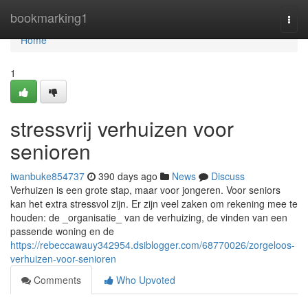
Home
bookmarking1
Togg
navi
Home
1
stressvrij verhuizen voor
senioren
iwanbuke854737
390 days ago
News
Discuss
Verhuizen is een grote stap, maar voor jongeren. Voor seniors
kan het extra stressvol zijn. Er zijn veel zaken om rekening mee te
houden: de _organisatie_ van de verhuizing, de vinden van een
passende woning en de
https://rebeccawauy342954.dsiblogger.com/68770026/zorgeloos-
verhuizen-voor-senioren
Comments
Who Upvoted