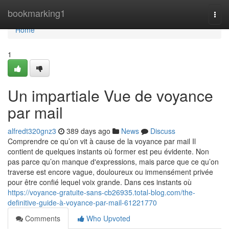
Home
bookmarking1
Togg
navi
Home
1
Un impartiale Vue de voyance
par mail
alfredt320gnz3
389 days ago
News
Discuss
Comprendre ce qu’on vit à cause de la voyance par mail Il
contient de quelques instants où former est peu évidente. Non
pas parce qu’on manque d'expressions, mais parce que ce qu’on
traverse est encore vague, douloureux ou immensément privée
pour être confié lequel voix grande. Dans ces instants où
https://voyance-gratuite-sans-cb26935.total-blog.com/the-
definitive-guide-à-voyance-par-mail-61221770
Comments
Who Upvoted